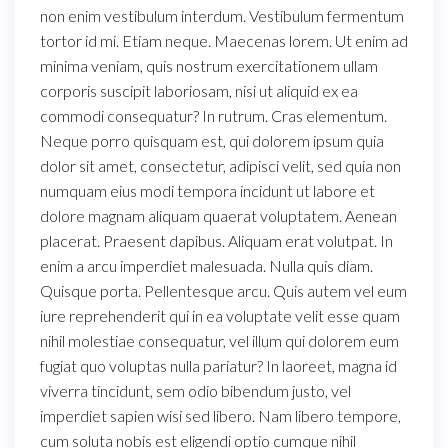
non enim vestibulum interdum. Vestibulum fermentum
tortor id mi. Etiam neque. Maecenas lorem. Ut enim ad
minima veniam, quis nostrum exercitationem ullam
corporis suscipit laboriosam, nisi ut aliquid ex ea
commodi consequatur? In rutrum. Cras elementum.
Neque porro quisquam est, qui dolorem ipsum quia
dolor sit amet, consectetur, adipisci velit, sed quia non
numquam eius modi tempora incidunt ut labore et
dolore magnam aliquam quaerat voluptatem. Aenean
placerat. Praesent dapibus. Aliquam erat volutpat. In
enim a arcu imperdiet malesuada. Nulla quis diam.
Quisque porta. Pellentesque arcu. Quis autem vel eum
iure reprehenderit qui in ea voluptate velit esse quam
nihil molestiae consequatur, vel illum qui dolorem eum
fugiat quo voluptas nulla pariatur? In laoreet, magna id
viverra tincidunt, sem odio bibendum justo, vel
imperdiet sapien wisi sed libero. Nam libero tempore,
cum soluta nobis est eligendi optio cumque nihil