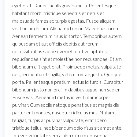
eget erat. Donec iaculis gravida nulla. Pellentesque
habitant morbi tristique senectus et netus et
malesuada fames ac turpis egestas. Fusce aliquam
vestibulum ipsum. Aliquam id dolor. Maecenas lorem.
Aenean fermentum risus id tortor. Temporibus autem
quibusdam et aut officiis debitis aut rerum
necessitatibus saepe eveniet ut et voluptates
repudiandae sint et molestiae non recusandae. Etiam
bibendum elit eget erat. Proin pede metus, vulputate
nec, fermentum fringilla, vehicula vitae, justo. Quisque
porta. Pellentesque pretium lectus id turpis. Curabitur
bibendum justo non orci. In dapibus augue non sapien.
Fusce wisi. Aenean id metus id velit ullamcorper
pulvinar. Cum sociis natoque penatibus et magnis dis
parturient montes, nascetur ridiculus mus. Nullam
feugiat, turpis at pulvinar vulputate, erat libero
tristique tellus, nec bibendum odio risus sit amet ante.
Integer vulputate sem a nibh rutrum consequat.