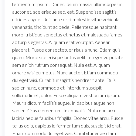
fermentum ipsum. Donec ipsum massa, ullamcorper in,
auctor et, scelerisque sed, est. Suspendisse sagittis
ultrices augue. Duis ante orci, molestie vitae vehicula
venenatis, tincidunt ac pede. Pellentesque habitant
morbi tristique senectus et netus et malesuada fames
ac turpis egestas. Aliquam erat volutpat. Aenean
placerat. Fusce consectetuer risus a nunc. Etiam quis
quam. Morbi scelerisque luctus velit. Integer vulputate
sem a nibh rutrum consequat. Nulla est. Aliquam
ornare wisi eu metus. Nunc auctor. Etiam commodo
dui eget wisi. Curabitur sagittis hendrerit ante. Duis
sapien nunc, commodo et, interdum suscipit,
sollicitudin et, dolor. Fusce aliquam vestibulum ipsum.
Mauris dictum facilisis augue. In dapibus augue non
sapien. Cras elementum. In convallis. Nulla non arcu
lacinia neque faucibus fringilla. Donec vitae arcu. Fusce
tellus odio, dapibus id fermentum quis, suscipit id erat.
Etiam commodo dui eget wisi. Curabitur vitae diam