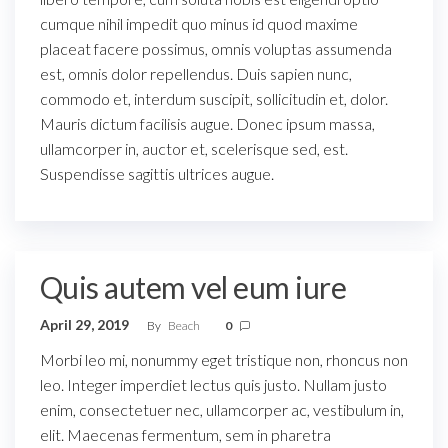
cumque nihil impedit quo minus id quod maxime
placeat facere possimus, omnis voluptas assumenda
est, omnis dolor repellendus. Duis sapien nunc,
commodo et, interdum suscipit, sollicitudin et, dolor.
Mauris dictum facilisis augue. Donec ipsum massa,
ullamcorper in, auctor et, scelerisque sed, est.
Suspendisse sagittis ultrices augue.
Quis autem vel eum iure
April 29, 2019
By
Beach
0
Morbi leo mi, nonummy eget tristique non, rhoncus non
leo. Integer imperdiet lectus quis justo. Nullam justo
enim, consectetuer nec, ullamcorper ac, vestibulum in,
elit. Maecenas fermentum, sem in pharetra