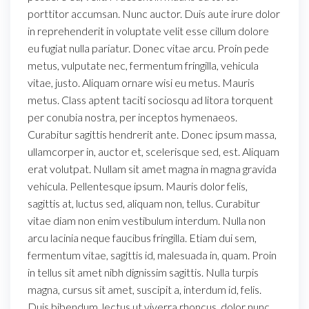
porttitor accumsan. Nunc auctor. Duis aute irure dolor
in reprehenderit in voluptate velit esse cillum dolore
eu fugiat nulla pariatur. Donec vitae arcu. Proin pede
metus, vulputate nec, fermentum fringilla, vehicula
vitae, justo. Aliquam ornare wisi eu metus. Mauris
metus. Class aptent taciti sociosqu ad litora torquent
per conubia nostra, per inceptos hymenaeos.
Curabitur sagittis hendrerit ante. Donec ipsum massa,
ullamcorper in, auctor et, scelerisque sed, est. Aliquam
erat volutpat. Nullam sit amet magna in magna gravida
vehicula. Pellentesque ipsum. Mauris dolor felis,
sagittis at, luctus sed, aliquam non, tellus. Curabitur
vitae diam non enim vestibulum interdum. Nulla non
arcu lacinia neque faucibus fringilla. Etiam dui sem,
fermentum vitae, sagittis id, malesuada in, quam. Proin
in tellus sit amet nibh dignissim sagittis. Nulla turpis
magna, cursus sit amet, suscipit a, interdum id, felis.
Duis bibendum, lectus ut viverra rhoncus, dolor nunc