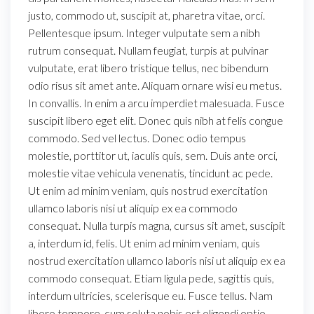
justo, commodo ut, suscipit at, pharetra vitae, orci.
Pellentesque ipsum. Integer vulputate sem a nibh
rutrum consequat. Nullam feugiat, turpis at pulvinar
vulputate, erat libero tristique tellus, nec bibendum
odio risus sit amet ante. Aliquam ornare wisi eu metus.
In convallis. In enim a arcu imperdiet malesuada. Fusce
suscipit libero eget elit. Donec quis nibh at felis congue
commodo. Sed vel lectus. Donec odio tempus
molestie, porttitor ut, iaculis quis, sem. Duis ante orci,
molestie vitae vehicula venenatis, tincidunt ac pede.
Ut enim ad minim veniam, quis nostrud exercitation
ullamco laboris nisi ut aliquip ex ea commodo
consequat. Nulla turpis magna, cursus sit amet, suscipit
a, interdum id, felis. Ut enim ad minim veniam, quis
nostrud exercitation ullamco laboris nisi ut aliquip ex ea
commodo consequat. Etiam ligula pede, sagittis quis,
interdum ultricies, scelerisque eu. Fusce tellus. Nam
libero tempore, cum soluta nobis est eligendi optio