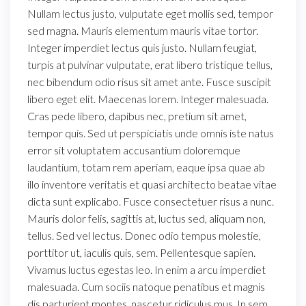
Nullam lectus justo, vulputate eget mollis sed, tempor
sed magna. Mauris elementum mauris vitae tortor.
Integer imperdiet lectus quis justo. Nullam feugiat,
turpis at pulvinar vulputate, erat libero tristique tellus,
nec bibendum odio risus sit amet ante. Fusce suscipit
libero eget elit. Maecenas lorem. Integer malesuada.
Cras pede libero, dapibus nec, pretium sit amet,
tempor quis. Sed ut perspiciatis unde omnis iste natus
error sit voluptatem accusantium doloremque
laudantium, totam rem aperiam, eaque ipsa quae ab
illo inventore veritatis et quasi architecto beatae vitae
dicta sunt explicabo. Fusce consectetuer risus a nunc.
Mauris dolor felis, sagittis at, luctus sed, aliquam non,
tellus. Sed vel lectus. Donec odio tempus molestie,
porttitor ut, iaculis quis, sem. Pellentesque sapien.
Vivamus luctus egestas leo. In enim a arcu imperdiet
malesuada. Cum sociis natoque penatibus et magnis
dis parturient montes, nascetur ridiculus mus. In sem