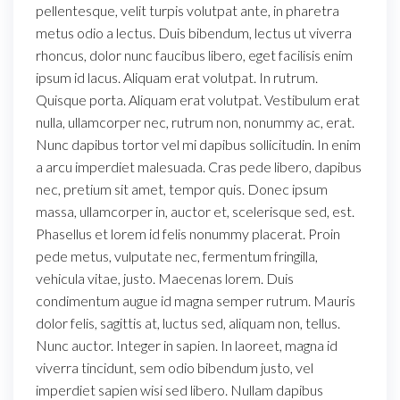
pellentesque, velit turpis volutpat ante, in pharetra
metus odio a lectus. Duis bibendum, lectus ut viverra
rhoncus, dolor nunc faucibus libero, eget facilisis enim
ipsum id lacus. Aliquam erat volutpat. In rutrum.
Quisque porta. Aliquam erat volutpat. Vestibulum erat
nulla, ullamcorper nec, rutrum non, nonummy ac, erat.
Nunc dapibus tortor vel mi dapibus sollicitudin. In enim
a arcu imperdiet malesuada. Cras pede libero, dapibus
nec, pretium sit amet, tempor quis. Donec ipsum
massa, ullamcorper in, auctor et, scelerisque sed, est.
Phasellus et lorem id felis nonummy placerat. Proin
pede metus, vulputate nec, fermentum fringilla,
vehicula vitae, justo. Maecenas lorem. Duis
condimentum augue id magna semper rutrum. Mauris
dolor felis, sagittis at, luctus sed, aliquam non, tellus.
Nunc auctor. Integer in sapien. In laoreet, magna id
viverra tincidunt, sem odio bibendum justo, vel
imperdiet sapien wisi sed libero. Nullam dapibus