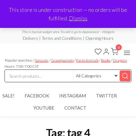
Made in Laurel, MS
This store is under construction — no orders will be
Limited Edition Products & Digital Downloads
fulfilled.
Dismiss
info@ramblingboho.com
A Little Bit of Everything
This is top bar widget area. To edit it, go to Appearance – Widgets
Delivery | Terms and Conditions | Opening Hours
0
Rambling
A Little Bit
of
Popular searches: /
Sarcastic
/
Grandparents
/
Farm Animals
/
Books
/
Dragons
Boho
Everything
Hours: 7:00-7:00 CST
SALE!
FACEBOOK
INSTAGRAM
TWITTER
YOUTUBE
CONTACT
Tag:
tag 4